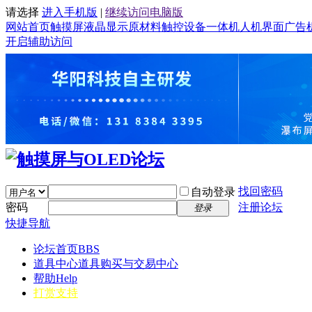
请选择
进入手机版
|
继续访问电脑版
网站首页
触摸屏
液晶显示
原材料
触控设备
一体机
人机界面
广告
开启辅助访问
找回密码
自动登录
密码
注册论坛
登录
快捷导航
论坛首页
BBS
道具中心
道具购买与交易中心
帮助
Help
打赏支持