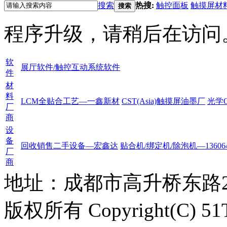
搜索
热搜:
触控面板
触摸屏材
搜索
程序升级，请稍后在访问
软
展厅软件/触控互动系统软件
件
材
料
LCM全贴合工艺—一鑫新材
CST(Asia)触摸屏油墨厂
光学
厂
商
设
备
回收销售二手设备—宏鑫达
贴合机/绑定机/除泡机—136064
厂
商
地址：成都市高升桥东路2
版权所有 Copyright(C) 51Tou