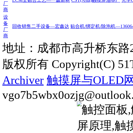
LCM全贴合工艺—一鑫新材
CST(Asia)触摸屏油墨厂
光学
厂
商
设
备
回收销售二手设备—宏鑫达
贴合机/绑定机/除泡机—136064
厂
商
地址：成都市高升桥东路2
版权所有 Copyright(C) 51Tou
Archiver
触摸屏与OLED
vgo7b5wbx0ozjg@outlook